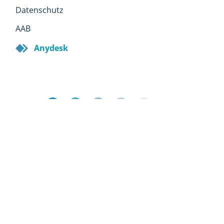
Datenschutz
AAB
Anydesk
Orbis Office, Resselstraße 33/8, 6020 Innsbruck,
Österreich
Öffnungszeiten: Montag bis Donnerstag 8.00 -
17.00 Uhr, Freitag 8.00 - 12.00 Uhr