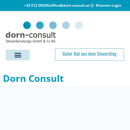
+43 512 295292
office@dorn-consult.at
Klienten-Login
Guter Rat aus dem Steuerblog
Dorn Consult