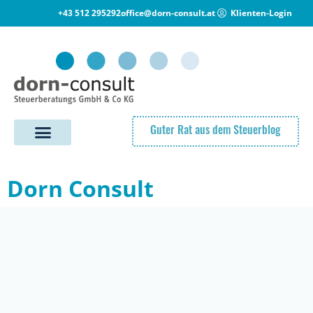
+43 512 295292
office@dorn-consult.at
Klienten-Login
Guter Rat aus dem Steuerblog
Dorn Consult