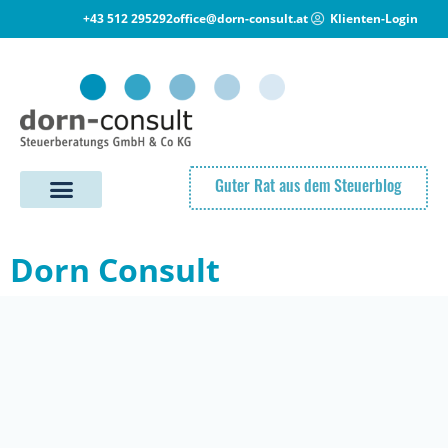
+43 512 295292
office@dorn-consult.at
Klienten-Login
Guter Rat aus dem Steuerblog
Dorn Consult