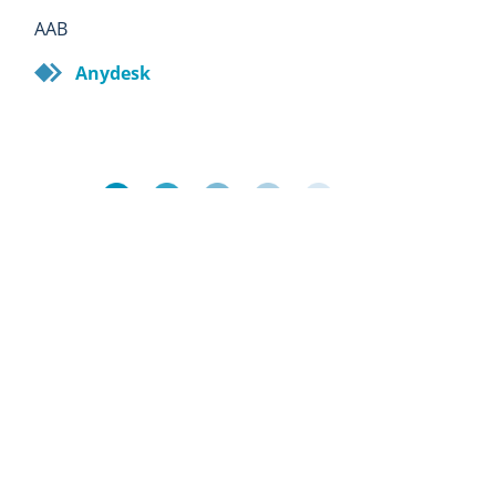
AAB
Anydesk
Orbis Office, Resselstraße 33/8, 6020 Innsbruck,
Österreich
Öffnungszeiten: Montag bis Donnerstag 8.00 -
17.00 Uhr, Freitag 8.00 - 12.00 Uhr