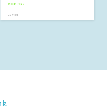
WEITERLESEN »
Mai 2009
inks