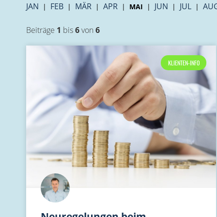
JAN
FEB
MÄR
APR
JUN
JUL
AU
|
|
|
|
MAI
|
|
|
Beiträge
1
bis
6
von
6
KLIENTEN-INFO
Neuregelungen beim