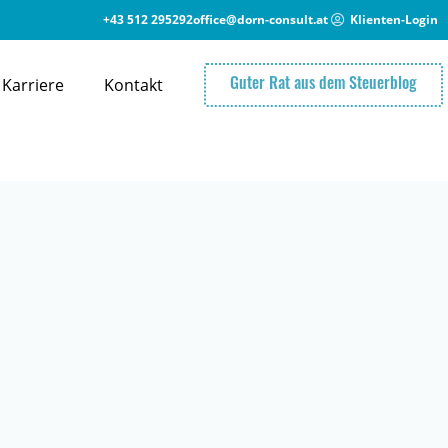
+43 512 295292
office@dorn-consult.at
Klienten-Login
Karriere
Kontakt
Guter Rat aus dem Steuerblog