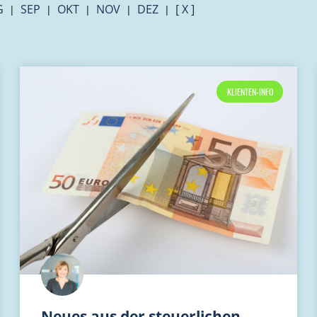
G
SEP
OKT
NOV
DEZ
[ X ]
|
|
|
|
|
KLIENTEN-INFO
Neues aus der steuerlichen