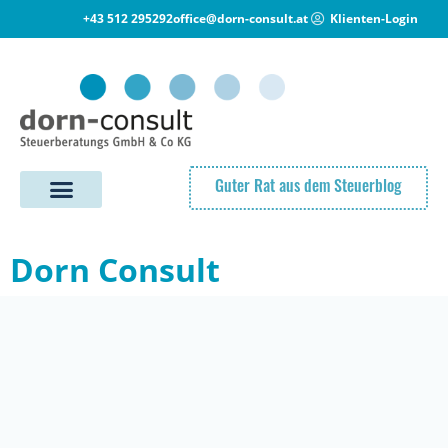
+43 512 295292
office@dorn-consult.at
Klienten-Login
Guter Rat aus dem Steuerblog
Dorn Consult