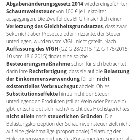
Abgabenänderungsgesetz 2014
wiedereingeführten
Schaumweinsteuer
von 100 € je Hektoliter
ausgegangen. Die Zweifel des BFG hinsichtlich einer
Verletzung des Gleichheitsgrundsatzes
, dass zwar
Sekt, nicht aber Prosecco oder Frizzante, der Steuer
unterliegen, wurden vom VfGH nicht geteilt. Nach
Auffassung des VfGH
(GZ G 28/2015-12, G 175/2015-
10 vom 18.6.2015) findet eine solche
Besteuerungsmaßnahme
schon für sich betrachtet
darin ihre
Rechtfertigung
, dass sie auf die
Belastung
der Einkommensverwendung
für ein
nicht
existenzielles Verbrauchsgut
abzielt. Ob es
Substitutionseffekte
hin zu nicht der Steuer
unterliegenden Produkten (stiller Wein oder Perlwein)
gibt, entscheidet sich nach Ansicht des Höchstgerichtes
nicht allein
nach
steuerlichen Gründen
. Die
Belastungskonzeption der Schaumweinsteuer zielt nicht
auf eine gleichmäßige (proportionale) Belastung der
Einkommensverwendung des Konsumenten, sondern als