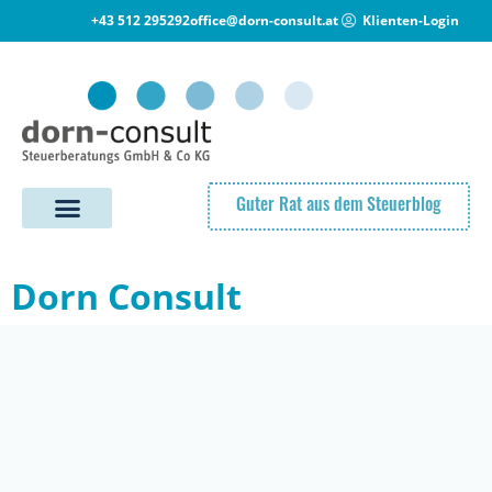
+43 512 295292
office@dorn-consult.at
Klienten-Login
Guter Rat aus dem Steuerblog
Dorn Consult