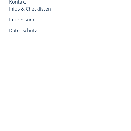
Kontakt
Infos & Checklisten
Impressum
Datenschutz
AAB
Anydesk
Orbis Office, Resselstraße 33/8, 6020 Innsbruck,