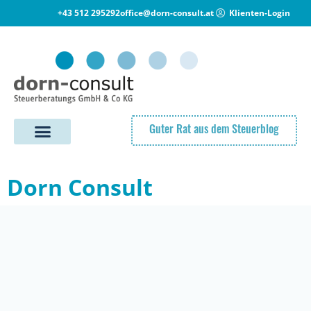
+43 512 295292
office@dorn-consult.at
Klienten-Login
Guter Rat aus dem Steuerblog
Dorn Consult