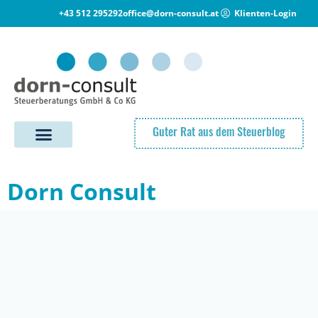
+43 512 295292
office@dorn-consult.at
Klienten-Login
Guter Rat aus dem Steuerblog
Dorn Consult